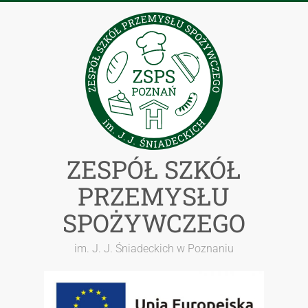
Przejdź
do
treści
ZESPÓŁ SZKÓŁ
PRZEMYSŁU
SPOŻYWCZEGO
im. J. J. Śniadeckich w Poznaniu