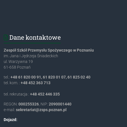
Dane kontaktowe
Zespół Szkół Przemysłu Spożywczego w Poznaniu
im. Jana i Jędrzeja Śniadeckich
ul. Warzywna 19
61-658 Poznań
tel.:
+48 61 820 00 91, 61 820 01 07, 61 825 02 40
tel. kom. :
+48 452 363 713
tel. rekrutacja :
+48 452 446 335
REGON:
000255326
, NIP:
2090001440
e-mail:
lp.nanzop.spsz@tairaterkes
Dojazd: