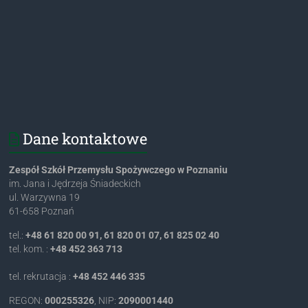
Dane kontaktowe
Zespół Szkół Przemysłu Spożywczego w Poznaniu
im. Jana i Jędrzeja Śniadeckich
ul. Warzywna 19
61-658 Poznań
tel.:
+48 61 820 00 91, 61 820 01 07, 61 825 02 40
tel. kom. :
+48 452 363 713
tel. rekrutacja :
+48 452 446 335
REGON:
000255326
, NIP:
2090001440