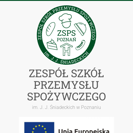
Przejdź
do
treści
ZESPÓŁ SZKÓŁ
PRZEMYSŁU
SPOŻYWCZEGO
im. J. J. Śniadeckich w Poznaniu