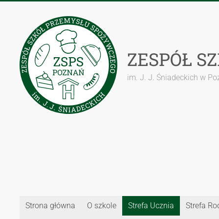
Przejdź
do
treści
ZESPÓŁ S
im. J. J. Śniadeckich w P
Strona główna
O szkole
Strefa Ucznia
Strefa Ro