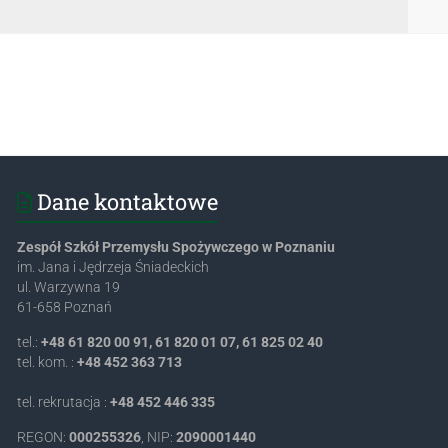
Dane kontaktowe
Zespół Szkół Przemysłu Spożywczego w Poznaniu
im. Jana i Jędrzeja Śniadeckich
ul. Warzywna 19
61-658 Poznań
tel.:
+48 61 820 00 91, 61 820 01 07, 61 825 02 40
tel. kom. :
+48 452 363 713
tel. rekrutacja :
+48 452 446 335
REGON:
000255326
, NIP:
2090001440