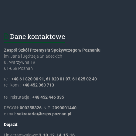
Dane kontaktowe
Zespół Szkół Przemysłu Spożywczego w Poznaniu
im. Jana i Jędrzeja Śniadeckich
ul. Warzywna 19
61-658 Poznań
tel.:
+48 61 820 00 91, 61 820 01 07, 61 825 02 40
tel. kom. :
+48 452 363 713
tel. rekrutacja :
+48 452 446 335
REGON:
000255326
, NIP:
2090001440
e-mail:
lp.nanzop.spsz@tairaterkes
Dojazd:
Linie tramwajowe:
3
,
10
,
12
,
14
,
15
,
16