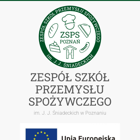
Przejdź
do
treści
ZESPÓŁ SZKÓŁ
PRZEMYSŁU
SPOŻYWCZEGO
im. J. J. Śniadeckich w Poznaniu