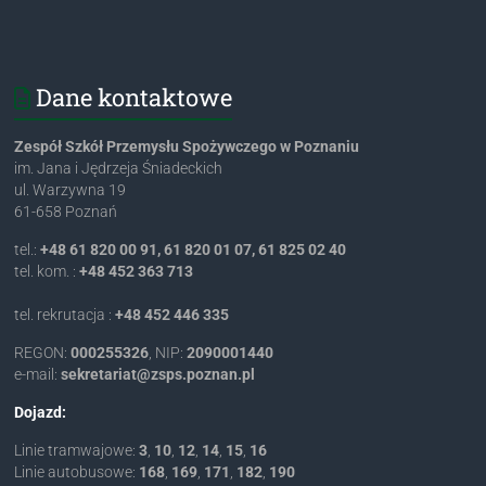
Dane kontaktowe
Zespół Szkół Przemysłu Spożywczego w Poznaniu
im. Jana i Jędrzeja Śniadeckich
ul. Warzywna 19
61-658 Poznań
tel.:
+48 61 820 00 91, 61 820 01 07, 61 825 02 40
tel. kom. :
+48 452 363 713
tel. rekrutacja :
+48 452 446 335
REGON:
000255326
, NIP:
2090001440
e-mail:
lp.nanzop.spsz@tairaterkes
Dojazd:
Linie tramwajowe:
3
,
10
,
12
,
14
,
15
,
16
Linie autobusowe:
168
,
169
,
171
,
182
,
190