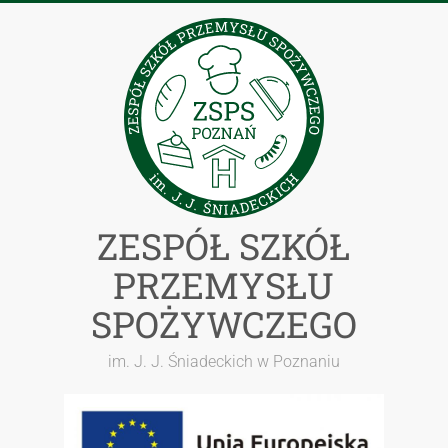
Przejdź
do
treści
ZESPÓŁ SZKÓŁ
PRZEMYSŁU
SPOŻYWCZEGO
im. J. J. Śniadeckich w Poznaniu