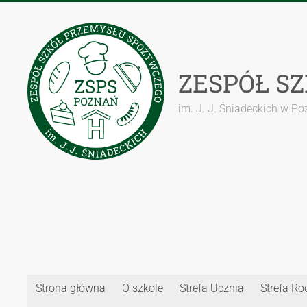
Przejdź
do
treści
ZESPÓŁ S
im. J. J. Śniadeckich w P
Strona główna
O szkole
Strefa Ucznia
Strefa Ro