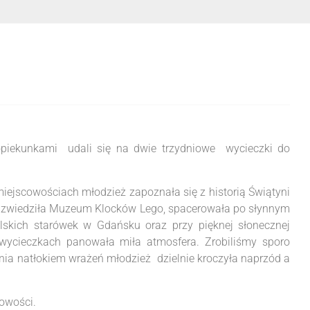
piekunkami udali się na dwie trzydniowe wycieczki do
jscowościach młodzież zapoznała się z historią Świątyni
ę, zwiedziła Muzeum Klocków Lego, spacerowała po słynnym
lskich starówek w Gdańsku oraz przy pięknej słonecznej
wycieczkach panowała miła atmosfera. Zrobiliśmy sporo
a natłokiem wrażeń młodzież dzielnie kroczyła naprzód a
owości.