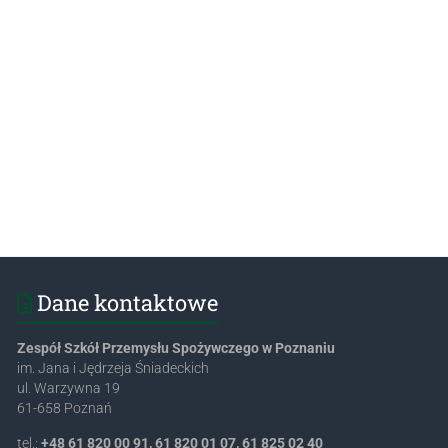
Dane kontaktowe
Zespół Szkół Przemysłu Spożywczego w Poznaniu
im. Jana i Jędrzeja Śniadeckich
ul. Warzywna 19
61-658 Poznań
tel.:
+48 61 820 00 91, 61 820 01 07, 61 825 02 40