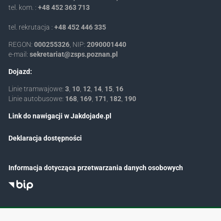
tel. kom. :
+48 452 363 713
tel. rekrutacja :
+48 452 446 335
REGON:
000255326
, NIP:
2090001440
e-mail:
lp.nanzop.spsz@tairaterkes
Dojazd:
Linie tramwajowe:
3
,
10
,
12
,
14
,
15
,
16
Linie autobusowe:
168
,
169
,
171
,
182
,
190
Link do nawigacji w Jakdojade.pl
Deklaracja dostępności
Informacja dotycząca przetwarzania danych osobowych