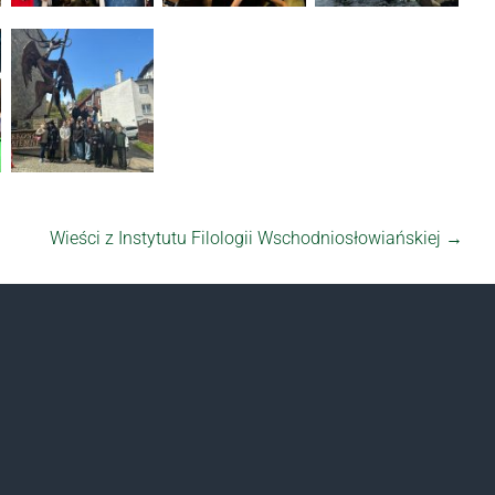
Wieści z Instytutu Filologii Wschodniosłowiańskiej
→