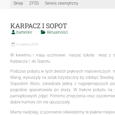
Sklep
ZFŚS
Serwis zewnętrzny
KARPACZ I SOPOT
barteckir
Aktualności
6 czerwca 2024
W kwietniu i maju uczniowie naszej szkoły wraz z o
Karpacza i do Sopotu.
Podczas pobytu w tych dwóch pięknych malowniczych mie
Wang, wyruszyły na szlak turystyczny by zdobyć Śnieżk
Sopockim Molo, zwiedzała jedną z najpiękniejszych po
pogodzie spacerowała po plaży. W trakcie pobytu na 
pamiątkowych zdjęć. Pomimo zmęczenia oraz oszołomieni
dobre humory ich nie opuszczały.
Mamy nadzieję, iż ponownie odwiedzimy te piękne miejsc